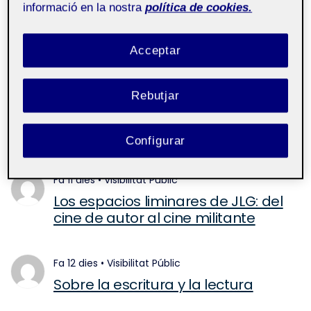
Només veus les entrades públiques,
accedeix
per veure-
informació en la nostra
política de cookies.
les totes
Actualitza
Actualitzat
fa uns segons
Acceptar
fa 10 dies
•
Visibilitat
Públic
Rebutjar
¿Acabó el 8 de mayo de 1945 la 2ª
Guerra Mundial en territorio
europeo?
Configurar
fa 11 dies
•
Visibilitat
Públic
Los espacios liminares de JLG: del
cine de autor al cine militante
fa 12 dies
•
Visibilitat
Públic
Sobre la escritura y la lectura