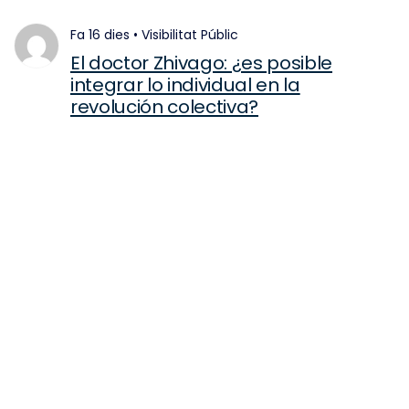
fa 16 dies
•
Visibilitat
Públic
El doctor Zhivago: ¿es posible
integrar lo individual en la
revolución colectiva?
fa 17 dies
•
Visibilitat
Públic
Marcel Proust y Virginia Woolf: a la
búsqueda de la novela lírica
fa 18 dies
•
Visibilitat
Públic
Porque en el principio está el mito…
fa 18 dies
•
Visibilitat
Públic
Desenmascaramiento del amor