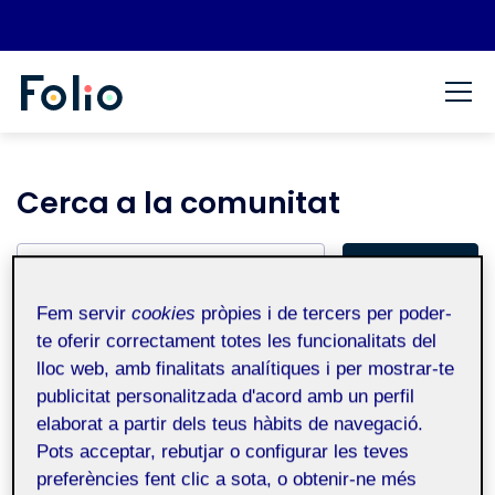
Saltar al contingut
Espai d'aprenentatge Folio.
Blog de recursos per gestionar el portafolis i Àgora de l
Comunitat
Cerca a la comunitat
Cerca per:
Cerca
(s’obr
Fem servir
cookies
pròpies i de tercers per poder-
Cerca noms d’Àgores
te oferir correctament totes les funcionalitats del
lloc web, amb finalitats analítiques i per mostrar-te
Cerca persones a Folio
publicitat personalitzada d'acord amb un perfil
elaborat a partir dels teus hàbits de navegació.
Pots acceptar, rebutjar o configurar les teves
Activitat recent
preferències fent clic a sota, o obtenir-ne més